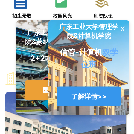
招生录取
校园风光
师资队伍
广东工业大学管理学
X
X
广东工业大学管理学
院&计算机学院
院&蒙纳士大学商学院
信管-计算机
双学
人才培养
2+2本科
双学位
位班
学院介绍
国际班>>
了解详情>>